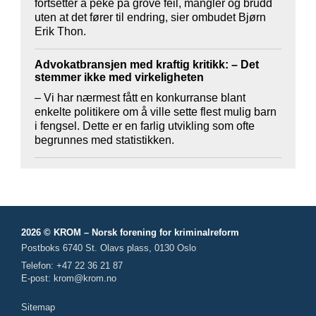
fortsetter å peke på grove feil, mangler og brudd
uten at det fører til endring, sier ombudet Bjørn
Erik Thon.
Advokatbransjen med kraftig kritikk: – Det
stemmer ikke med virkeligheten
– Vi har nærmest fått en konkurranse blant
enkelte politikere om å ville sette flest mulig barn
i fengsel. Dette er en farlig utvikling som ofte
begrunnes med statistikken.
2026 © KROM – Norsk forening for kriminalreform
Postboks 6740 St. Olavs plass, 0130 Oslo
Telefon: +47 22 36 21 87
E-post:
krom@krom.no
Sitemap