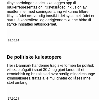
tilsynsordningen at det ikke legges opp til
brukerrepresentasjon i tilsynsrådet. Inklusjon av
medlemmer med soningserfaring vil kunne tilføre
tilsynsrådet nødvendig innsikt i det systemet rådet er
satt til å kontrollere, og derigjennom kunne bidra til
styrke innsattes rettssikkerhet.
28.05.24
De politiske kulestøpere
Her i Danmark har denne tragiske formen for politisk
villskap pågått i snart 30 år og gjort landet til et
xenofobisk og brutalt sted hvor særlig minoritetsunge
kriminaliseres, fratas alle muligheter og låses inne i
stort omfang.
17.10.24